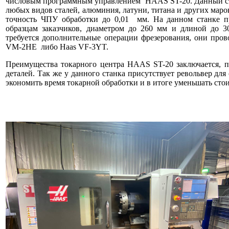
числовым программным управлением HAAS ST-20. Данный ста
любых видов сталей, алюминия, латуни, титана и других маро
точность ЧПУ обработки до 0,01 мм. На данном станке пр
образцам заказчиков, диаметром до 260 мм и длиной до 30
требуется дополнительные операции фрезерования, они пр
VM-2HE либо Haas VF-3YT.
Преимущества токарного центра HAAS ST-20 заключается, пр
деталей. Так же у данного станка присутствует револьвер для
экономить время токарной обработки и в итоге уменьшать стои