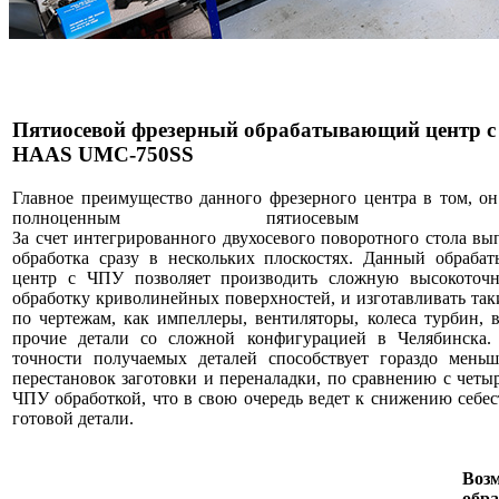
Пятиосевой фрезерный обрабатывающий центр 
HAAS UMC-750SS
Главное преимущество данного фрезерного центра в том, он
полноценным пятиосевым стан
За
счет интегрированного двухосевого поворотного стола вы
обработка сразу в нескольких плоскостях. Данный обраба
центр с ЧПУ позволяет производить сложную высокото
обработку криволинейных поверхностей, и изготавливать так
по чертежам, как импеллеры, вентиляторы, колеса турбин,
прочие детали со сложной конфигурацией в Челябинска.
точности получаемых деталей способствует гораздо меньш
перестановок заготовки и переналадки, по сравнению с четы
ЧПУ обработкой, что в свою очередь ведет к снижению себе
готовой детали.
Воз
обра