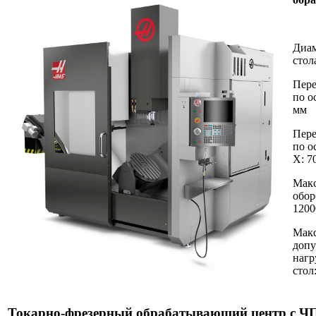
Диа
стол
Пер
по о
мм
Пер
по о
X
:
7
Макс
обор
1200
Макс
допу
нагр
стол:
Токарно-фрезерный обрабатывающий центр с Ч