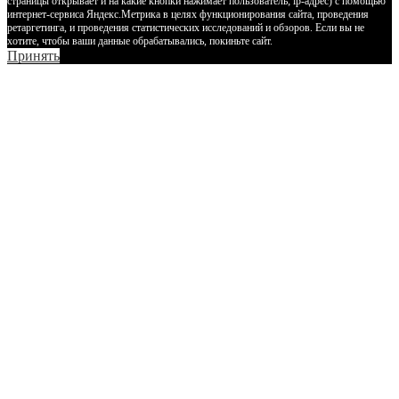
страницы открывает и на какие кнопки нажимает пользователь; ip-адрес) с помощью
интернет-сервиса Яндекс.Метрика в целях функционирования сайта, проведения
ретаргетинга, и проведения статистических исследований и обзоров. Если вы не
хотите, чтобы ваши данные обрабатывались, покиньте сайт.
Принять