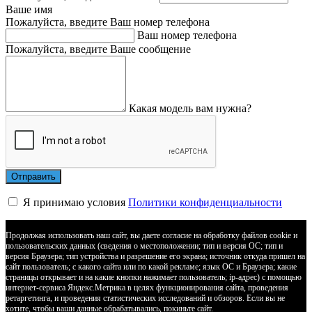
Ваше имя
Пожалуйста, введите Ваш номер телефона
Ваш номер телефона
Пожалуйста, введите Ваше сообщение
Какая модель вам нужна?
Я принимаю условия
Политики конфиденциальности
Продолжая использовать наш сайт, вы даете согласие на обработку файлов cookie и
пользовательских данных (сведения о местоположении; тип и версия ОС; тип и
версия Браузера; тип устройства и разрешение его экрана; источник откуда пришел на
сайт пользователь; с какого сайта или по какой рекламе; язык ОС и Браузера; какие
страницы открывает и на какие кнопки нажимает пользователь; ip-адрес) с помощью
интернет-сервиса Яндекс.Метрика в целях функционирования сайта, проведения
ретаргетинга, и проведения статистических исследований и обзоров. Если вы не
хотите, чтобы ваши данные обрабатывались, покиньте сайт.